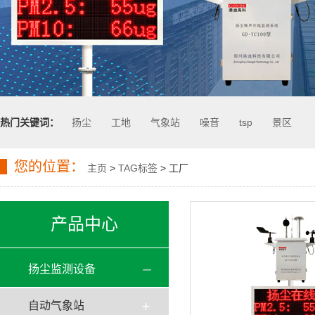
热门关键词：
扬尘
工地
气象站
噪音
tsp
景区
您的位置：
主页
>
TAG标签
> 工厂
产品中心
扬尘监测设备
自动气象站