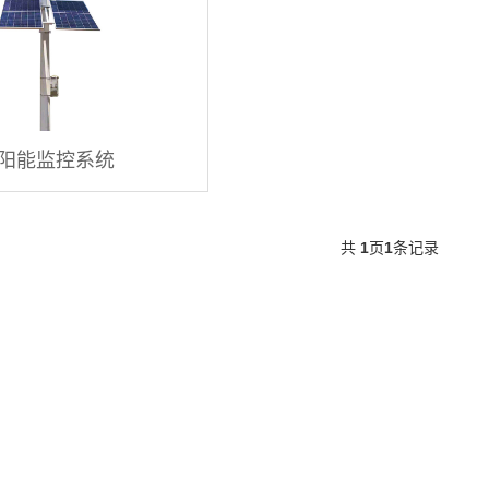
阳能监控系统
共
1
页
1
条记录