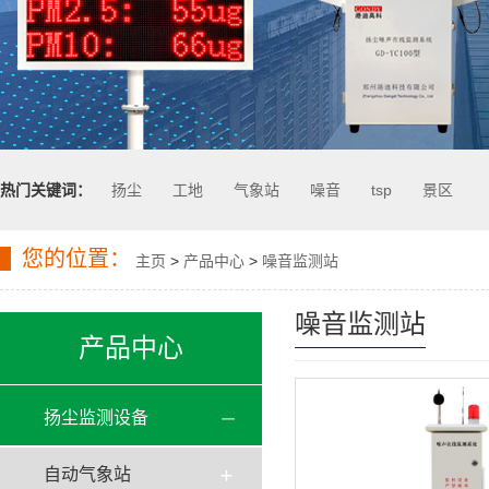
热门关键词：
扬尘
工地
气象站
噪音
tsp
景区
您的位置：
主页
>
产品中心
>
噪音监测站
噪音监测站
产品中心
扬尘监测设备
自动气象站