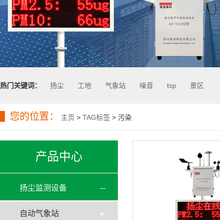
热门关键词：
扬尘
工地
气象站
噪音
tsp
景区
您的位置：
主页
>
TAG标签
> 污染
产品中心
扬尘监测设备
自动气象站